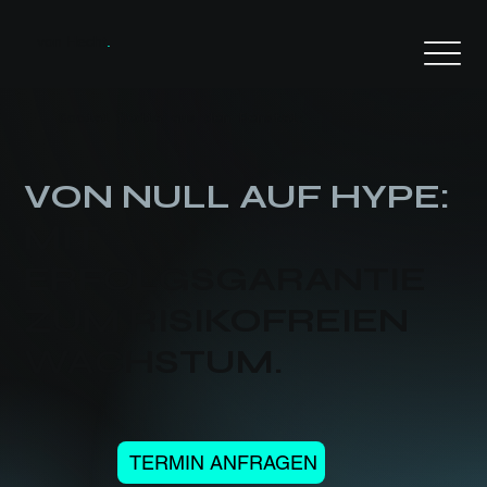
von Hecht
.
Social Media aus dem Remstal:
VON NULL AUF HYPE:
MIT
ERFOLGSGARANTIE
ZUM RISIKOFREIEN
WACHSTUM.
TERMIN ANFRAGEN