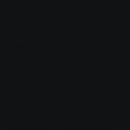
Kontakt
E-Mail:
info@vonhecht.de
Tel:
+49 711 284 740 05
​Rechtlicher Hinweis zur ODR-Verordnung
Bitte beachten Sie: Mit Wirkung 9. Januar 2016 ist die EU-
Verordnung Nr. 524/2013 über die Online-Beilegung
verbraucherrechtlicher Streitigkeiten (ODR-Verordnung) in Kraft
getreten. Sie bietet die Möglichkeit der Schlichtung zwischen
Vertragspartnern (Verkäufer und Käufer) im Rahmen von Online
geschlossenen Kaufverträgen. Die Schlichtung erfolgt über das
von der EU bereitgestelltes Online-Schlichtungsportal. Wir weisen
an dieser Stelle ausdrücklich darauf hin, dass wir am
Schlichtungsverfahren der EU teilnehmen und Käufer im Falle
einer Schlichtung die Online-
Schlichtungsplattform
http://ec.europa.eu/consumers/odr/
nutzen
können.
Haftung für Inhalte
Als Diensteanbieter sind wir gemäß § 7 Abs.1 TMG für eigene
Inhalte auf diesen Seiten nach den allgemeinen Gesetzen