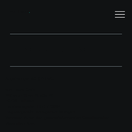
von Hecht
.
IMPRESSUM
Angaben gemäß § 5 TMG
von Hecht GmbH
Wilhelm-Pfitzer-Straße 26
70736 Fellbach
Handelsregister: HRB 773894
Registergericht: Amtsgericht Stuttgart
Vertreten durch den geschäftsführenden Gesellschafter:
Maximilian Koch