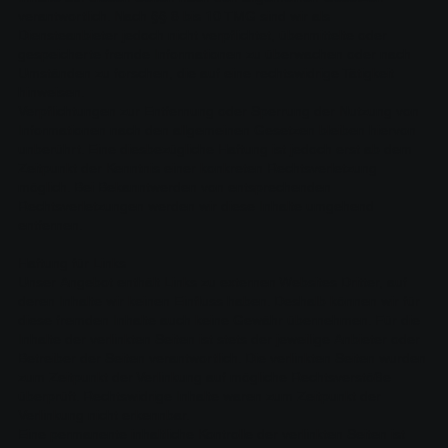
verantwortlich. Nach §§ 8 bis 10 TMG sind wir als
Diensteanbieter jedoch nicht verpflichtet, übermittelte oder
gespeicherte fremde Informationen zu überwachen oder nach
Umständen zu forschen, die auf eine rechtswidrige Tätigkeit
hinweisen.
Verpflichtungen zur Entfernung oder Sperrung der Nutzung von
Informationen nach den allgemeinen Gesetzen bleiben hiervon
unberührt. Eine diesbezügliche Haftung ist jedoch erst ab dem
Zeitpunkt der Kenntnis einer konkreten Rechtsverletzung
möglich. Bei Bekanntwerden von entsprechenden
Rechtsverletzungen werden wir diese Inhalte umgehend
entfernen.
Haftung für Links
Unser Angebot enthält Links zu externen Websites Dritter, auf
deren Inhalte wir keinen Einfluss haben. Deshalb können wir für
diese fremden Inhalte auch keine Gewähr übernehmen. Für die
Inhalte der verlinkten Seiten ist stets der jeweilige Anbieter oder
Betreiber der Seiten verantwortlich. Die verlinkten Seiten wurden
zum Zeitpunkt der Verlinkung auf mögliche Rechtsverstöße
überprüft. Rechtswidrige Inhalte waren zum Zeitpunkt der
Verlinkung nicht erkennbar.
Eine permanente inhaltliche Kontrolle der verlinkten Seiten ist