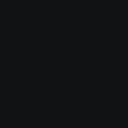
jedoch ohne konkrete Anhaltspunkte einer Rechtsverletzung
nicht zumutbar. Bei Bekanntwerden von Rechtsverletzungen
werden wir derartige Links umgehend entfernen.
Urheberrecht
Die durch die Seitenbetreiber erstellten Inhalte und Werke auf
diesen Seiten unterliegen dem deutschen Urheberrecht. Die
Vervielfältigung, Bearbeitung, Verbreitung und jede Art der
Verwertung außerhalb der Grenzen des Urheberrechtes
bedürfen der schriftlichen Zustimmung des jeweiligen Autors bzw.
Erstellers. Downloads und Kopien dieser Seite sind nur für den
privaten, nicht kommerziellen Gebrauch gestattet.
Soweit die Inhalte auf dieser Seite nicht vom Betreiber erstellt
wurden, werden die Urheberrechte Dritter beachtet.
Insbesondere werden Inhalte Dritter als solche gekennzeichnet.
Sollten Sie trotzdem auf eine Urheberrechtsverletzung
aufmerksam werden, bitten wir um einen entsprechenden
Hinweis. Bei Bekanntwerden von Rechtsverletzungen werden wir
derartige Inhalte umgehend entfernen.